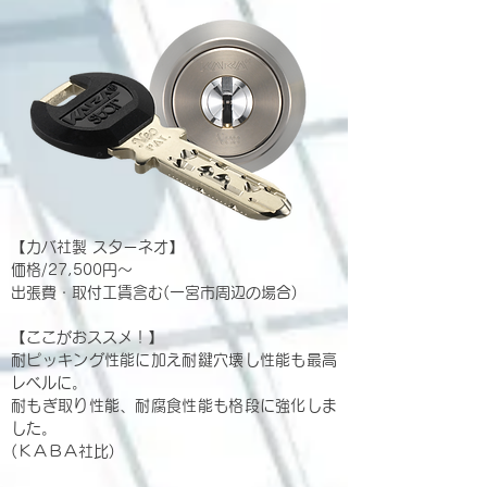
【カバ社製 スターネオ】
価格/27,500円～
出張費・取付工賃含む(一宮市周辺の場合)
【ここがおススメ！】
耐ピッキング性能に加え耐鍵穴壊し性能も最高
レベルに。
耐もぎ取り性能、耐腐食性能も格段に強化しま
した。
(ＫＡＢＡ社比)