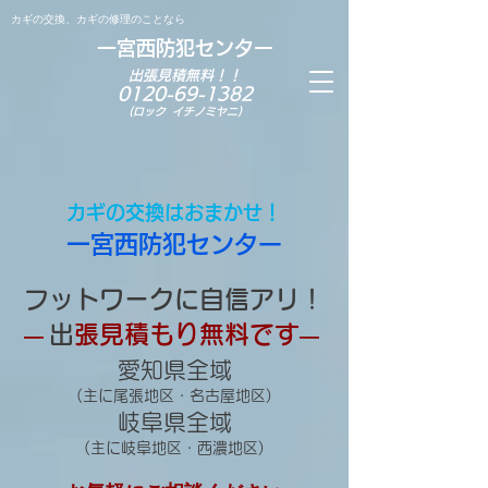
カギの交換、カギの修理のことなら
一宮西防犯センター
出張見積無料！！
0120-69-13
82
(ロック イチノミヤニ)
カギの交換はおまかせ！
一宮西防犯センター
フットワークに自
信アリ！
​
出張見積もり無料です
― ​
― ​
愛知県全
域
(主に尾張地区・名古屋
地区
)
岐阜県全域
(主に岐阜地区・西濃地区)