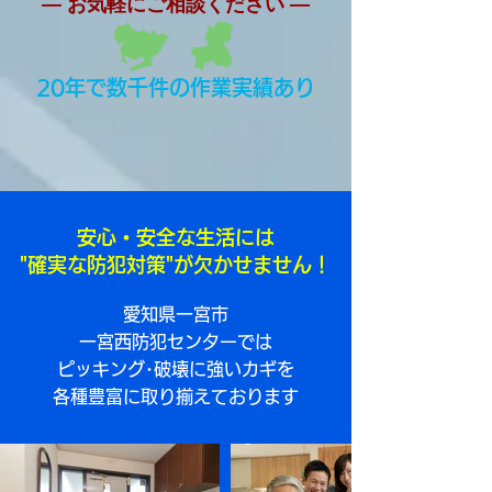
― ​お
気
軽にご相談ください ​―
20年で数千件の作業実績あり
安心・安全な生活には
"確実な防犯対策"が欠かせません！
愛知県一宮市
一宮西防犯センターでは
ピッキング･破壊に強いカギを
各種豊富に取り揃えております